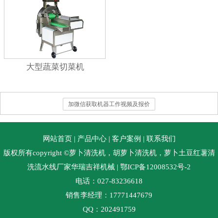
大型蔬菜切菜机
加微信获取机器工作视频及报价
网站首页
|
产品中心
|
客户案例
|
联系我们
版权所有copyright ©萝卜清洗机，胡萝卜清洗机，萝卜土豆红薯清
洗流水线厂家华瑞吉祥机械
| 鄂ICP备12008532号-2
电话：027-83236618
销售李经理：17771447679
QQ：202491759