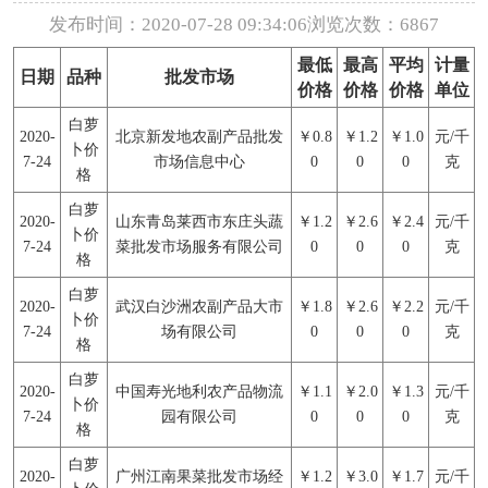
发布时间：2020-07-28 09:34:06
浏览次数：6867
最低
最高
平均
计量
日期
品种
批发市场
价格
价格
价格
单位
白萝
2020-
北京新发地农副产品批发
￥0.8
￥1.2
￥1.0
元/千
卜价
7-24
市场信息中心
0
0
0
克
格
白萝
2020-
山东青岛莱西市东庄头蔬
￥1.2
￥2.6
￥2.4
元/千
卜价
7-24
菜批发市场服务有限公司
0
0
0
克
格
白萝
2020-
武汉白沙洲农副产品大市
￥1.8
￥2.6
￥2.2
元/千
卜价
7-24
场有限公司
0
0
0
克
格
白萝
2020-
中国寿光地利农产品物流
￥1.1
￥2.0
￥1.3
元/千
卜价
7-24
园有限公司
0
0
0
克
格
白萝
2020-
广州江南果菜批发市场经
￥1.2
￥3.0
￥1.7
元/千