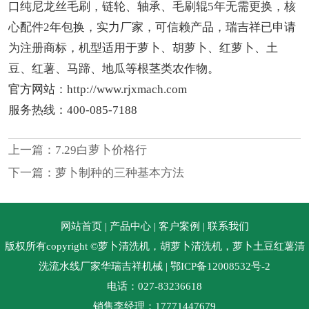
口纯尼龙丝毛刷，链轮、轴承、毛刷辊5年无需更换，核
心配件2年包换，实力厂家，可信赖产品，瑞吉祥已申请
为注册商标，机型适用于萝卜、胡萝卜、红萝卜、土
豆、红薯、马蹄、地瓜等根茎类农作物。
官方网站：http://www.rjxmach.com
服务热线：400-085-7188
上一篇：
7.29白萝卜价格行
下一篇：
萝卜制种的三种基本方法
网站首页
|
产品中心
|
客户案例
|
联系我们
版权所有copyright ©萝卜清洗机，胡萝卜清洗机，萝卜土豆红薯清
洗流水线厂家华瑞吉祥机械
| 鄂ICP备12008532号-2
电话：027-83236618
销售李经理：17771447679