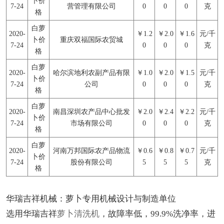
卜价
7-24
营管理有限公司
0
0
0
克
格
白萝
2020-
￥1.2
￥2.0
￥1.6
元/千
卜价
重庆双福国际农贸城
7-24
0
0
0
克
格
白萝
2020-
哈尔滨地利农副产品有限
￥1.0
￥2.0
￥1.5
元/千
卜价
7-24
公司
0
0
0
克
格
白萝
2020-
南昌深圳农产品中心批发
￥2.0
￥2.4
￥2.2
元/千
卜价
7-24
市场有限公司
0
0
0
克
格
白萝
2020-
河南万邦国际农产品物流
￥0.6
￥0.8
￥0.7
元/千
卜价
7-24
股份有限公司
5
5
5
克
格
华瑞吉祥机械：萝卜专用机械设计与制造单位
选用华瑞吉祥
萝卜清洗机
，故障率低，99.9%洗净率，进