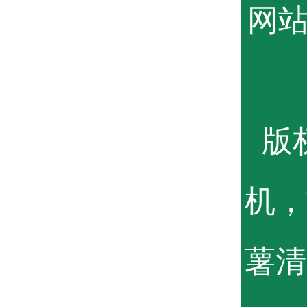
网
版权
机，
薯清