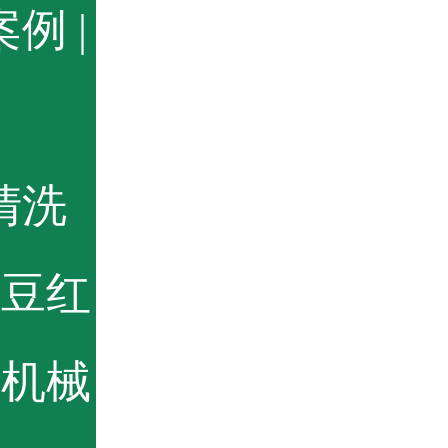
案例
|
卜清洗
土豆红
祥机械