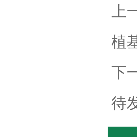
上
植
下
待