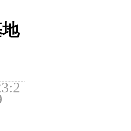
基地
3:2
9