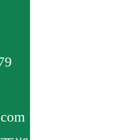
79
com