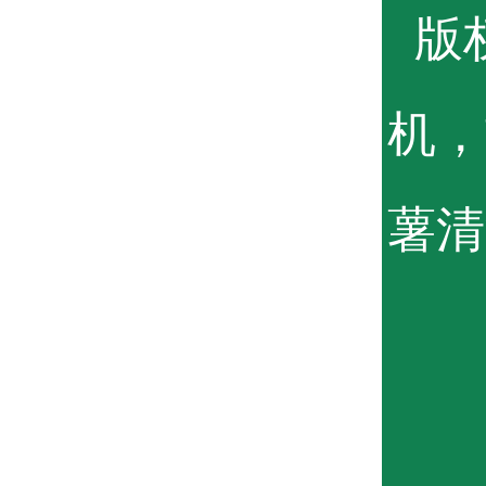
版权
机，
薯清