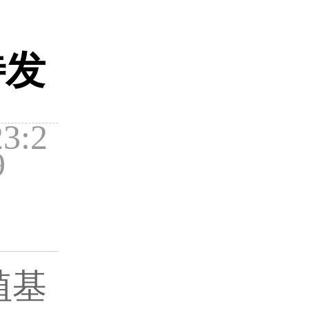
待发
3:2
9
植基