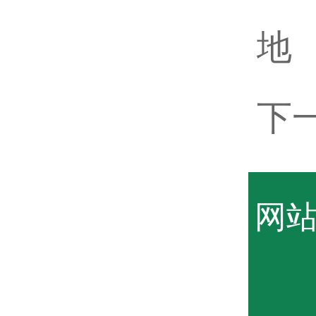
地
下
网