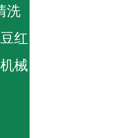
卜清洗
土豆红
祥机械