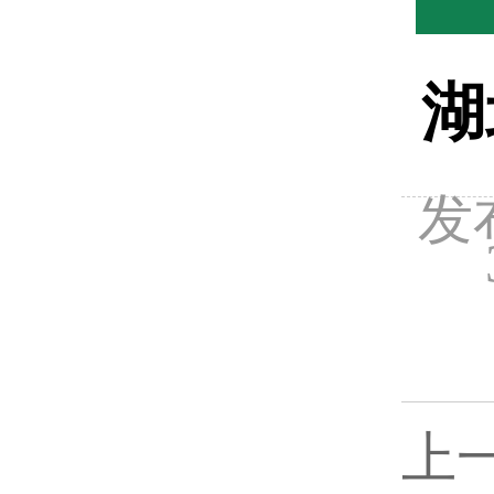
湖
发布
上